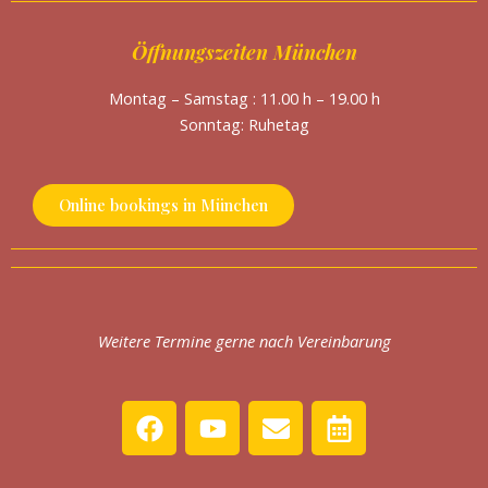
Öffnungszeiten München
Montag – Samstag : 11.00 h – 19.00 h
Sonntag: Ruhetag
Online bookings in München
Weitere Termine gerne nach Vereinbarung
F
Y
E
C
a
o
n
a
c
u
v
l