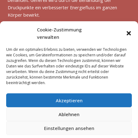
Druckpunkte ein verbesserter Energiefluss im ganzen
Körper bewirkt.
Cookie-Zustimmung
verwalten
Um dir ein optimales Erlebnis zu bieten, verwenden wir Technologien
wie Cookies, um Geräteinformationen zu speichern und/oder darauf
München-Trudering
zuzugreifen. Wenn du diesen Technologien zustimmst, können wir
Daten wie das Surfverhalten oder eindeutige IDs auf dieser Website
Preis für 45 min
55 €
verarbeiten. Wenn du deine Zustimmung nicht erteilst oder
zurückziehst, können bestimmte Merkmale und Funktionen
beeinträchtigt werden.
Preis für 60 min
69 €
Akzeptieren
Ablehnen
Copyright © 2016 - 2026 Marigold Traditionelle Thai-
Einstellungen ansehen
Massage München Truderinger Straße 306a, 81825
München