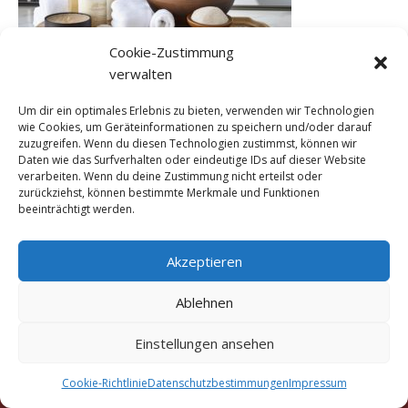
Cookie-Zustimmung
verwalten
Um dir ein optimales Erlebnis zu bieten, verwenden wir Technologien
wie Cookies, um Geräteinformationen zu speichern und/oder darauf
zuzugreifen. Wenn du diesen Technologien zustimmst, können wir
Daten wie das Surfverhalten oder eindeutige IDs auf dieser Website
verarbeiten. Wenn du deine Zustimmung nicht erteilst oder
zurückziehst, können bestimmte Merkmale und Funktionen
beeinträchtigt werden.
Akzeptieren
Ablehnen
Copyright © 2016 - 2026 Marigold Traditionelle Thai-
Einstellungen ansehen
Massage München Truderinger Straße 306a, 81825
München
Cookie-Richtlinie
Datenschutzbestimmungen
Impressum