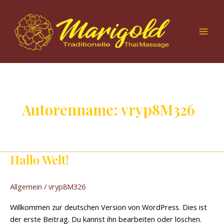
Zum
Mai
Inhalt
Men
springen
Autorenname: vryp8M326
Hallo Welt!
Hallo
Welt!
Allgemein
/
vryp8M326
Willkommen zur deutschen Version von WordPress. Dies ist
der erste Beitrag. Du kannst ihn bearbeiten oder löschen.