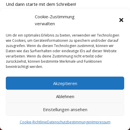
Und dann starte mit dem Schreiben!
Cookie-Zustimmung
Read More »
verwalten
Um dir ein optimales Erlebnis zu bieten, verwenden wir Technologien
wie Cookies, um Geräteinformationen zu speichern und/oder darauf
zuzugreifen. Wenn du diesen Technologien zustimmst, können wir
Daten wie das Surfverhalten oder eindeutige IDs auf dieser Website
verarbeiten. Wenn du deine Zustimmung nicht erteilst oder
zurückziehst, können bestimmte Merkmale und Funktionen
beeinträchtigt werden.
Akzeptieren
Ablehnen
Copyright © 2016 - 2026 Marigold Traditionelle Thai-
Einstellungen ansehen
Massage München Truderinger Straße 306a, 81825
München
Cookie-Richtlinie
Datenschutzbestimmungen
Impressum