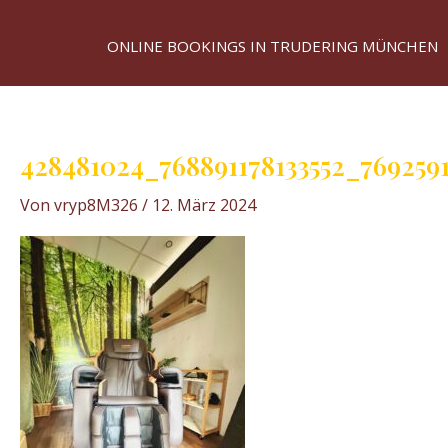
ONLINE BOOKINGS IN TRUDERING MÜNCHEN
428481024_768891178133552_769259
Von
vryp8M326
/
12. März 2024