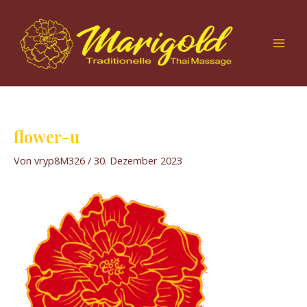
Zum
Mai
Inhalt
Men
springen
flower-u
Von
vryp8M326
/
30. Dezember 2023