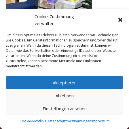
Cookie-Zustimmung
verwalten
Um dir ein optimales Erlebnis zu bieten, verwenden wir Technologien
wie Cookies, um Geräteinformationen zu speichern und/oder darauf
←
Vorheriger Medien
zuzugreifen. Wenn du diesen Technologien zustimmst, können wir
Daten wie das Surfverhalten oder eindeutige IDs auf dieser Website
verarbeiten. Wenn du deine Zustimmung nicht erteilst oder
zurückziehst, können bestimmte Merkmale und Funktionen
beeinträchtigt werden.
Akzeptieren
Ablehnen
Copyright © 2016 - 2026 Marigold Traditionelle Thai-
Einstellungen ansehen
Massage München Truderinger Straße 306a, 81825
München
Cookie-Richtlinie
Datenschutzbestimmungen
Impressum