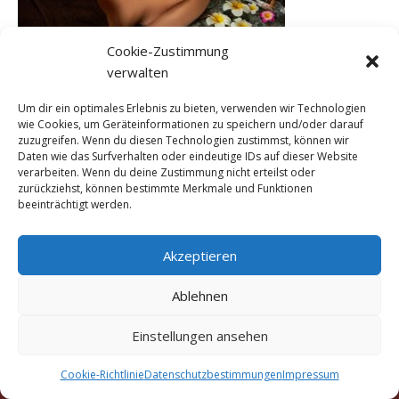
Cookie-Zustimmung
verwalten
←
Vorheriger Medien
Um dir ein optimales Erlebnis zu bieten, verwenden wir Technologien
wie Cookies, um Geräteinformationen zu speichern und/oder darauf
zuzugreifen. Wenn du diesen Technologien zustimmst, können wir
Daten wie das Surfverhalten oder eindeutige IDs auf dieser Website
verarbeiten. Wenn du deine Zustimmung nicht erteilst oder
zurückziehst, können bestimmte Merkmale und Funktionen
beeinträchtigt werden.
Akzeptieren
Ablehnen
Copyright © 2016 - 2026 Marigold Traditionelle Thai-
Einstellungen ansehen
Massage München Truderinger Straße 306a, 81825
München
Cookie-Richtlinie
Datenschutzbestimmungen
Impressum