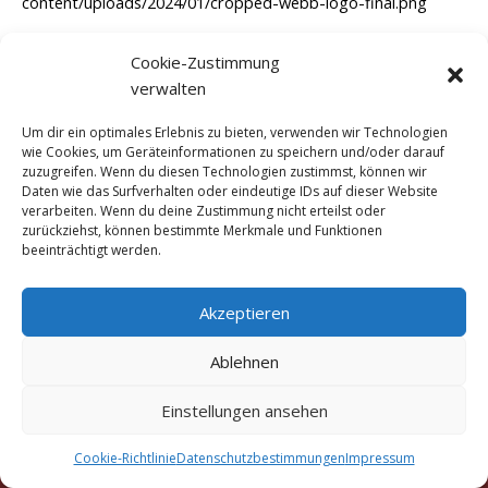
content/uploads/2024/01/cropped-webb-logo-final.png
Cookie-Zustimmung
←
Vorheriger Medien
verwalten
Um dir ein optimales Erlebnis zu bieten, verwenden wir Technologien
wie Cookies, um Geräteinformationen zu speichern und/oder darauf
zuzugreifen. Wenn du diesen Technologien zustimmst, können wir
Daten wie das Surfverhalten oder eindeutige IDs auf dieser Website
verarbeiten. Wenn du deine Zustimmung nicht erteilst oder
zurückziehst, können bestimmte Merkmale und Funktionen
beeinträchtigt werden.
Akzeptieren
Ablehnen
Copyright © 2016 - 2026 Marigold Traditionelle Thai-
Einstellungen ansehen
Massage München Truderinger Straße 306a, 81825
München
Cookie-Richtlinie
Datenschutzbestimmungen
Impressum