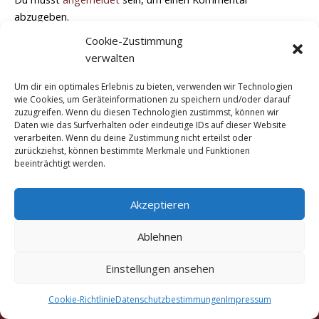
abzugeben.
Cookie-Zustimmung
verwalten
Um dir ein optimales Erlebnis zu bieten, verwenden wir Technologien
wie Cookies, um Geräteinformationen zu speichern und/oder darauf
zuzugreifen. Wenn du diesen Technologien zustimmst, können wir
Daten wie das Surfverhalten oder eindeutige IDs auf dieser Website
verarbeiten. Wenn du deine Zustimmung nicht erteilst oder
zurückziehst, können bestimmte Merkmale und Funktionen
beeinträchtigt werden.
Akzeptieren
Ablehnen
Copyright © 2016 - 2026 Marigold Traditionelle Thai-
Einstellungen ansehen
Massage München Truderinger Straße 306a, 81825
München
Cookie-Richtlinie
Datenschutzbestimmungen
Impressum