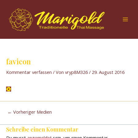
Zum
Post
Mai
Inhalt
navigation
Men
springen
favicon
Kommentar verfassen
/ Von
vryp8M326
/
29. August 2016
←
Vorheriger Medien
Schreibe einen Kommentar
Du musst
angemeldet
sein, um einen Kommentar