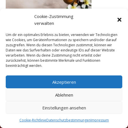
Cookie-Zustimmung
verwalten
Um dir ein optimales Erlebnis zu bieten, verwenden wir Technologien
wie Cookies, um Geräteinformationen zu speichern und/oder darauf
←
Vorheriger Medien
zuzugreifen. Wenn du diesen Technologien zustimmst, können wir
Daten wie das Surfverhalten oder eindeutige IDs auf dieser Website
verarbeiten. Wenn du deine Zustimmung nicht erteilst oder
zurückziehst, können bestimmte Merkmale und Funktionen
beeinträchtigt werden.
Akzeptieren
Ablehnen
Copyright © 2016 - 2026 Marigold Traditionelle Thai-
Einstellungen ansehen
Massage München Truderinger Straße 306a, 81825
München
Cookie-Richtlinie
Datenschutzbestimmungen
Impressum