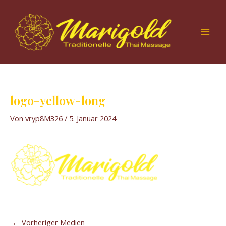
Zum
Post
Mai
Inhalt
navigation
Men
springen
logo-yellow-long
Von
vryp8M326
/
5. Januar 2024
←
Vorheriger Medien