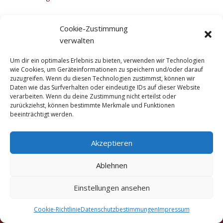
Cookie-Zustimmung
verwalten
Um dir ein optimales Erlebnis zu bieten, verwenden wir Technologien
wie Cookies, um Geräteinformationen zu speichern und/oder darauf
zuzugreifen. Wenn du diesen Technologien zustimmst, können wir
Daten wie das Surfverhalten oder eindeutige IDs auf dieser Website
verarbeiten. Wenn du deine Zustimmung nicht erteilst oder
zurückziehst, können bestimmte Merkmale und Funktionen
beeinträchtigt werden.
Akzeptieren
Ablehnen
Copyright © 2016 - 2026 Marigold Traditionelle Thai-
Einstellungen ansehen
Massage München Truderinger Straße 306a, 81825
München
Cookie-Richtlinie
Datenschutzbestimmungen
Impressum